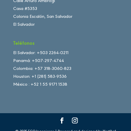
Calle Arturo Ambrogi
Casa #5353
Colonia Escalón, San Salvador
El Salvador
Teléfonos
El Salvador: +503 2264-0211
Panamá: +507-297-4744
Colombia: +57 318-3060-823
Houston: +1 (281) 583-9536
México : +52 1 55 9171 1538